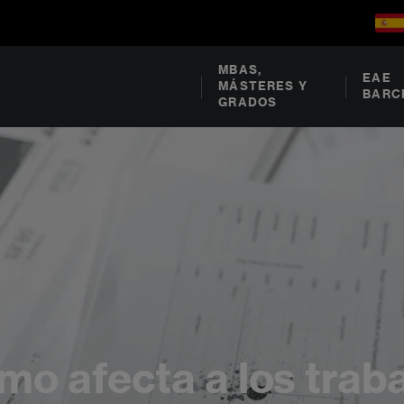
MBAS,
EAE
MÁSTERES Y
BARC
GRADOS
mo afecta a los trab