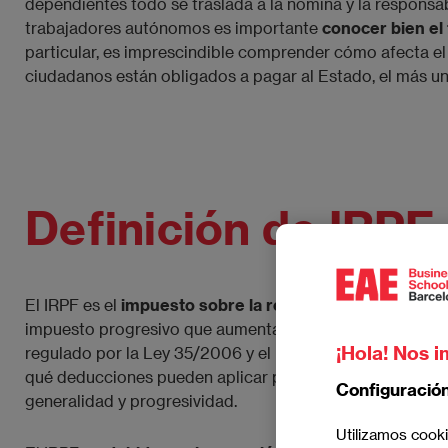
dependientes todo se traslada a la nómina y la responsab
trabajadores autónomos es importante
conocer bien el
particular, es imprescindible comprender cómo afecta el 
ciudadanos están obligados a pagar al Estado, el más un
Definición de IRPF
El IRPF es el
impuesto sobre la renta de las personas f
impuesto progresivo que aumenta proporcionalmente al cre
¡Hola! Nos i
regulado por la Ley 35/2006 y el Real Decreto 439/2007
qué deducciones pueden aplicar para reducir su carga fis
Configuració
generalidad y progresividad.
Utilizamos cooki