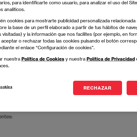
de renta
: inmobiliaria, es decir, de los edificios y terrenos;
arios, para identificarte como usuario, para analizar el uso del Sit
entos asimilados a los de trabajo dependiente y los
 analíticos.
de empresa.
ién cookies para mostrarte publicidad personalizada relacionada
re la base de un perfil elaborado a partir de tus hábitos de nave
 visitadas) y la información que nos facilites (por ejemplo, en for
 aceptar o rechazar todas las cookies pulsando el botón corres
ediante el enlace “Configuración de cookies”.
IRPF?
ar nuestra
Política de Cookies
y nuestra
Política de Privacidad
aces.
contar con algunas pautas previas para simplificar el
cookies
RECHAZAR
onsejable acudir a un gestor profesional. Para facilitar
 tipo de ingresos
.
entes: