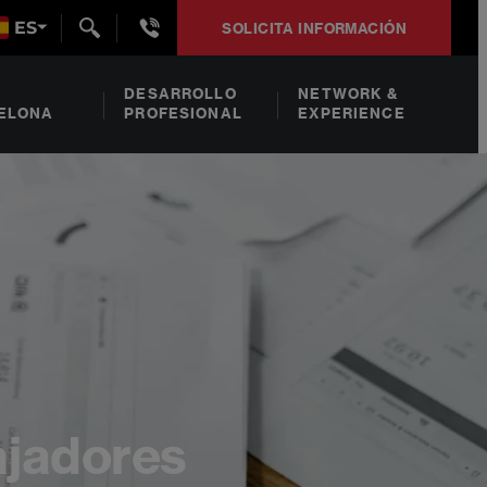
+34932492938
ES
SOLICITA INFORMACIÓN
DESARROLLO
NETWORK &
ELONA
PROFESIONAL
EXPERIENCE
ajadores