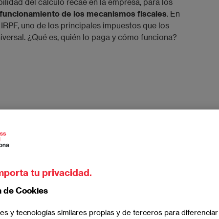
ilidad del cálculo recae en la empresa, para los
 funcionamiento de los mecanismos fiscales
. En
IRPF, uno de los principales impuestos que los
iversal. ¿Qué es, quién lo paga y cómo funciona?
ísicas
, ya sean asalariadas o autónomas. Se trata de un
cer el valor de la renta. En su totalidad, el IRPF está
mporta tu privacidad.
, que establecen cómo deben tributar los ciudadanos y
cal. Todo se rige según los principios de igualdad,
n de Cookies
es y tecnologías similares propias y de terceros para diferenciar