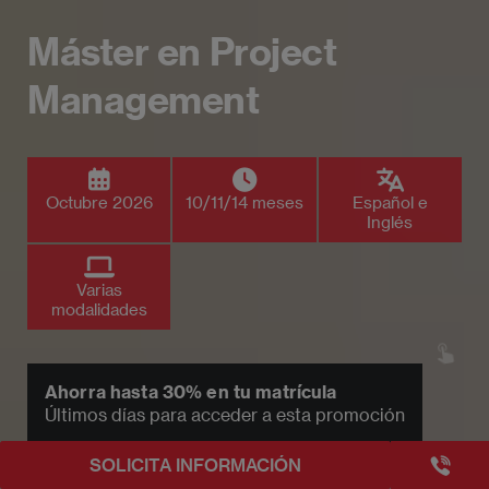
Máster en Project
Management
Octubre 2026
10/11/14 meses
Español e
Inglés
Varias
modalidades
Ahorra hasta 30% en tu matrícula
Últimos días para acceder a esta promoción
+3493249
SOLICITA INFORMACIÓN