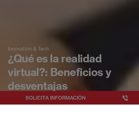
Innovation & Tech
¿Qué es la realidad
virtual?: Beneficios y
desventajas
+3493249
SOLICITA INFORMACIÓN
EAE Barcelona
Beyond Business Blog
¿Qué es la realidad virtual?: Benefi