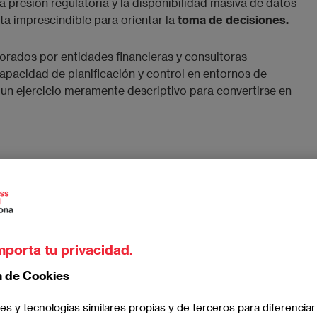
 presión regulatoria y la disponibilidad masiva de datos
ta imprescindible para orientar la
toma de decisiones.
borados por entidades financieras y consultoras
apacidad de planificación y control en entornos de
r un ejercicio meramente descriptivo para convertirse en
 empresarial y por
 gestión
mporta tu privacidad.
o sistemático de recopilación, análisis y presentación
n de Cookies
ón. Su objetivo es ofrecer información estructurada y
o, operativo y estratégico de la empresa.
es y tecnologías similares propias y de terceros para diferenciar