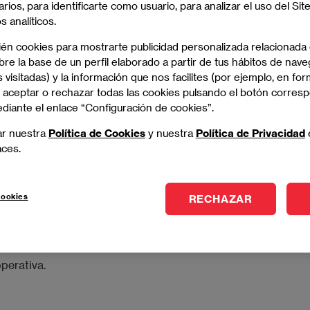
arios, para identificarte como usuario, para analizar el uso del Sit
 analíticos.
a función esencial en la gestión:
reducir la
lados carecen de valor si no se transforman en
ién cookies para mostrarte publicidad personalizada relacionada
rganiza, prioriza y contextualiza esa información para que
re la base de un perfil elaborado a partir de tus hábitos de nave
 negocio.
 visitadas) y la información que nos facilites (por ejemplo, en for
 aceptar o rechazar todas las cookies pulsando el botón corres
ediante el enlace “Configuración de cookies”.
tegra con modelos avanzados de análisis. El uso del
 partir de datos históricos y actuales, facilitando
ar nuestra
Política de Cookies
y nuestra
Política de Privacidad
 empresariales. Este enfoque resulta especialmente
aces.
stión de riesgos o la previsión de la demanda.
 para:
cookies
RECHAZAR
esviaciones.
operativa.