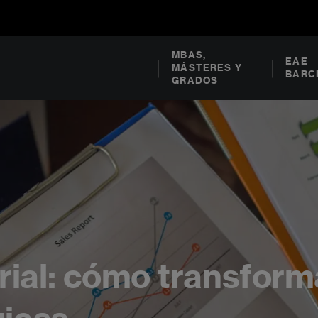
MBAS,
EAE
MÁSTERES Y
BARC
GRADOS
ial: cómo transform
gicas