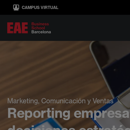
Pasar
CAMPUS VIRTUAL
al
contenido
principal
Marketing, Comunicación y Ventas
Reporting empresar
decisiones estraté