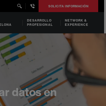
+34932492938
SOLICITA INFORMACIÓN
DESARROLLO
NETWORK &
ELONA
PROFESIONAL
EXPERIENCE
ar datos en