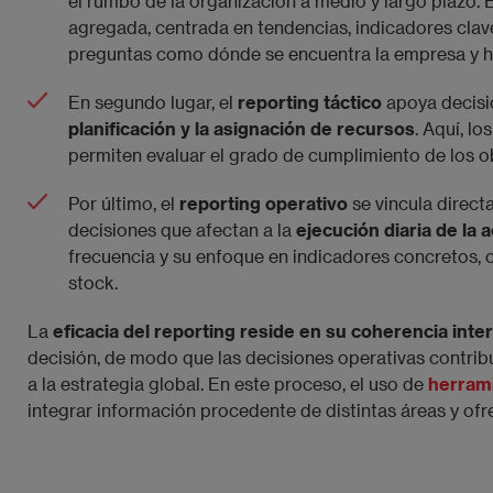
el rumbo de la organización a medio y largo plazo.
agregada, centrada en tendencias, indicadores clave
preguntas como dónde se encuentra la empresa y ha
En segundo lugar, el
reporting táctico
apoya decisio
planificación y la asignación de recursos
. Aquí, l
permiten evaluar el grado de cumplimiento de los ob
Por último, el
reporting operativo
se vincula directa
decisiones que afectan a la
ejecución diaria de la a
frecuencia y su enfoque en indicadores concretos, 
stock.
La
eficacia del reporting reside en su coherencia inte
decisión, de modo que las decisiones operativas contribuy
a la estrategia global. En este proceso, el uso de
herrami
integrar información procedente de distintas áreas y ofre