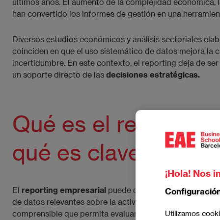
últimos años. El aumento de la complejidad económica, la
han convertido los informes de gestión en una herramien
Diversos estudios económicos y análisis sectoriales ela
coinciden en que el uso sistemático de datos mejora la c
incertidumbre. En este contexto, el reporting deja de se
un soporte directo de las
decisiones estratégicas.
Qué es el reporting
qué es clave para la
¡Hola! Nos i
El
reporting empresarial
puede definirse como el proces
Configuració
de datos relevantes sobre la actividad de una organizaci
comprensible que permita evaluar el desempeño económic
Utilizamos cooki