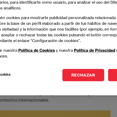
arios, para identificarte como usuario, para analizar el uso del Sit
és
se manifiestan en la forma de aprender, analizar
 analíticos.
ién cookies para mostrarte publicidad personalizada relacionada
ontenidos actualizados
. La mayoría de estudios,
re la base de un perfil elaborado a partir de tus hábitos de nave
ollan originalmente en inglés, lo que permite trabajar
 visitadas) y la información que nos facilites (por ejemplo, en for
 aceptar o rechazar todas las cookies pulsando el botón corres
ciones parciales. Esto resulta especialmente relevante
ediante el enlace “Configuración de cookies”.
 internacionales.
ar nuestra
Política de Cookies
y nuestra
Política de Privacidad
gnitivas avanzadas
. El uso habitual de una segunda
aces.
miento analítico y la toma de decisiones basadas en
ntornos profesionales donde la complejidad y la rapidez
cookies
RECHAZAR
ncia intercultural
. Compartir aula con estudiantes de
rentes modelos de negocio y estilos de liderazgo, un
contextos internacionales.