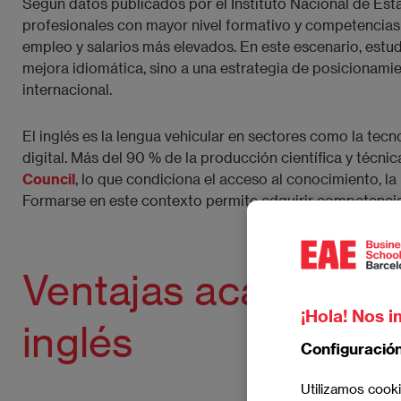
Según datos publicados por el Instituto Nacional de Esta
profesionales con mayor nivel formativo y competencias
empleo y salarios más elevados. En este escenario, estu
mejora idiomática, sino a una estrategia de posicionami
internacional.
El inglés es la lengua vehicular en sectores como la tecno
digital. Más del 90 % de la producción científica y técn
Council
, lo que condiciona el acceso al conocimiento, la
Formarse en este contexto permite adquirir competencia
Ventajas académica
¡Hola! Nos i
inglés
Configuració
Utilizamos cooki