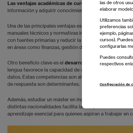
las de otros usu
Las ventajas académicas de cursar un máster en ingl
elaborar modelos
información y adquirir conocimiento especializado.
Utilizamos tamb
Una de las principales ventajas es el
acceso directo a c
preferencias sob
manuales técnicos y normativas internacionales se desarr
ejemplo, páginas
cursos). Puedes
con fuentes primarias y reducir la dependencia de traduc
configurarlas m
en áreas como finanzas, gestión de proyectos o negocios
Puedes consult
Otro beneficio clave es el
desarrollo de habilidades co
respectivos enl
lengua favorece la capacidad de concentración, el pensa
datos. Estas competencias son altamente valoradas en e
de respuesta son determinantes.
Configuración de 
Además, estudiar un máster en inglés impulsa la
compete
distintas nacionalidades facilita la comprensión de dife
aprendizaje esencial para quienes aspiran a trabajar en 
Imagen