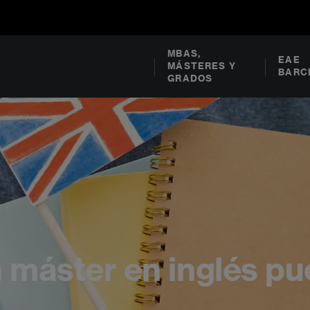
MBAS,
EAE
MÁSTERES Y
BARC
GRADOS
 máster en inglés pu