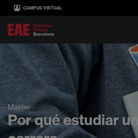
Pasar
CAMPUS VIRTUAL
al
contenido
principal
Máster
Por qué estudiar un
carrera