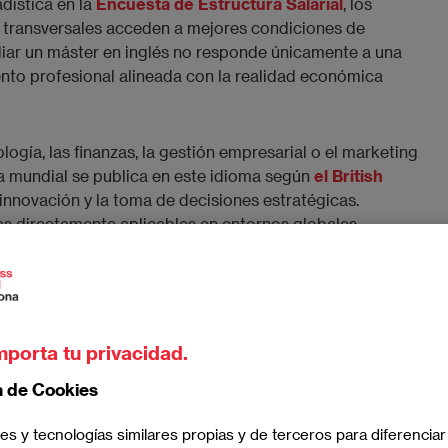
dística en la
Encuesta de Estructura Salarial
, los
 transversales acceden a mejores condiciones de
diar un máster en inglés no responde únicamente a una
ento profesional alineada con la realidad económica
logía, las finanzas, la gestión empresarial o el marketing
ica mundial se publica en este idioma según
el British
 innovación y la toma de decisiones estratégicas.
s directamente aplicables en entornos globales.
s de un máster en
mporta tu privacidad.
n de Cookies
es y tecnologías similares propias y de terceros para diferenciar