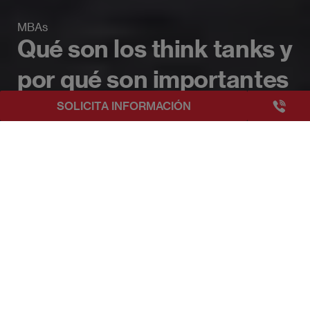
MBAs
Qué son los think tanks y
por qué son importantes
+3493249
SOLICITA INFORMACIÓN
EAE Barcelona
Beyond Business Blog
Qué son los think tanks y por qué s
Publicado:
28/01/2026
|
Actualizado:
28/01/2026
Los think tanks se han consolidado como actores
relevantes en la configuración de políticas públicas y
estrategias económicas a escala global. En España,