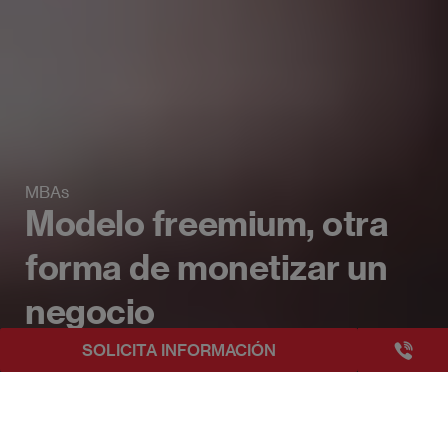
MBAs
Modelo freemium, otra
forma de monetizar un
negocio
+3493249
SOLICITA INFORMACIÓN
EAE Barcelona
Beyond Business Blog
Modelo freemium, otra forma de mon