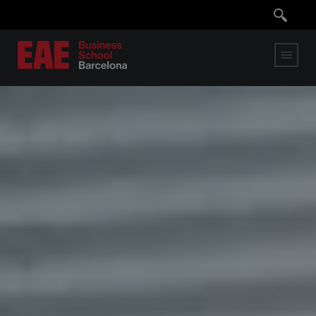
Pasar
al
contenido
principal