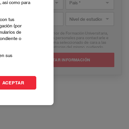
e, así como para
País *
Nivel de
Teléfono
 con tus
estudios
gación (por
mularios de
EAE Institución Superior de Formación Universitaria,
S.L., tratará sus datos personales para contactarle e
pondiente o
informarle del programa seleccionado de cara a las
dos próximas convocatorias del mismo, pudiendo
contactar con usted a través de medios electrónicos
en sus
(
WhatsApp
y/o correo electrónico) y por medios
telefónicos, siendo eliminados una vez facilitada dicha
información y/o transcurridas las citadas
convocatorias.
Ud. podrá ejercer los derechos de acceso, supresión,
ACEPTAR
rectificación, oposición, limitación y portabilidad,
mediante carta a EAE Institución Superior de
Formación Universitaria, S.L. - Apartado de Correos
221 de Barcelona, o remitiendo un email a
lopd@eae.e
s
. Asimismo, cuando lo considere oportuno podrá
presentar una reclamación ante la Agencia Española
de protección de datos.
Podrá ponerse en contacto con nuestro Delegado de
Protección de Datos mediante escrito dirigido a
dpo