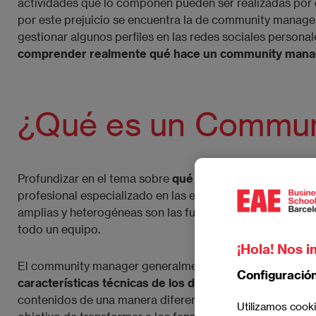
actividades que lo componen pueden ser realizadas por 
por este prejuicio se encuentra la de community manager. 
gestionar algunos perfiles en las redes sociales personale
comprender realmente qué hace un community mana
¿Qué es un Commun
Profundizar en el tema sobre
qué es un community man
profesional especializado en las empresas, significa ele
amplias y heterogéneas son las funciones de un commun
todo un equipo.
¡Hola! Nos i
El community manager generalmente tiene alma creativa 
Configuració
características técnicas de los diferentes canales digi
contenidos de una manera diferente y es capaz de relaci
Utilizamos cooki