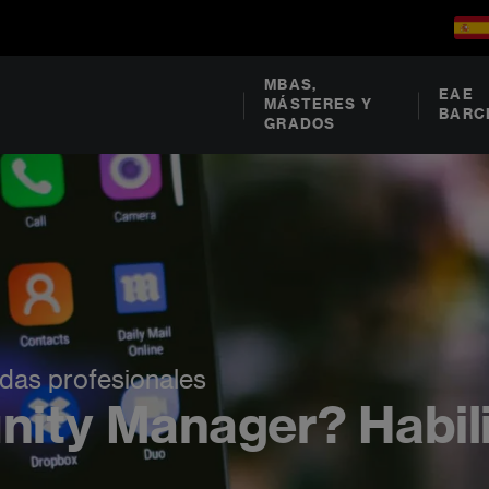
MBAS,
EAE
MÁSTERES Y
BARC
GRADOS
lidas profesionales
ity Manager? Habili