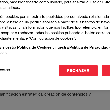
iormente, en auténticos embajadores de la marca.
arios, para identificarte como usuario, para analizar el uso del Sit
 analíticos.
 y cuáles no, elaborar los contenidos de forma diferente
ién cookies para mostrarte publicidad personalizada relacionada
comunidad de fans, moderar los comentarios y saber leer
re la base de un perfil elaborado a partir de tus hábitos de nave
 cómo optimizar la estrategia. Estas y muchas otras son
 visitadas) y la información que nos facilites (por ejemplo, en for
qué es un community manager
.
 aceptar o rechazar todas las cookies pulsando el botón corres
ediante el enlace “Configuración de cookies”.
ar nuestra
Política de Cookies
y nuestra
Política de Privacidad
ciones de un
aces.
r?
cookies
RECHAZAR
 el marketing y la publicidad en los canales sociales de
anificación estratégica, creación de contenidos y