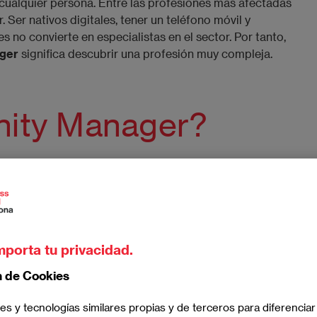
cualquier persona. Entre las profesiones más afectadas
Ser nativos digitales, tener un teléfono móvil y
s no convierte en especialistas en el sector. Por tanto,
ger
significa descubrir una profesión muy compleja.
ity Manager?
ager, qué hace
y por qué es bueno contar con un
ncar una cantidad considerable de habilidades. Tan
ity manager que en algunos casos abarcan el trabajo de
mporta tu privacidad.
y estratégica,
conoce en profundidad las
n de Cookies
tales
, se mantiene actualizado, sabe expresar los
onarse correctamente con la audiencia. Todo ello con el
es y tecnologías similares propias y de terceros para diferenciar