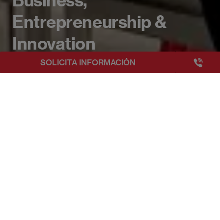
Entrepreneurship &
Innovation
+3493249
SOLICITA INFORMACIÓN
EAE Barcelona
EAE Business School consolida su liderazgo internacio
Publicado:
23/10/2025
|
Actualizado:
23/10/2025
EAE Business School celebró del
15 al 17 de octubre
de 2025 en Barcelona
la
tercera edición del
Annual Congress on Business, Entrepreneurship
& Innovation
, un encuentro internacional que