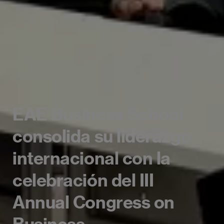
EAE Business School
consolida su liderazgo
internacional con la
celebración del III
Annual Congress on
Business,