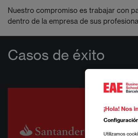
Nuestro compromiso es trabajar con par
dentro de la empresa de sus profesional
Casos de éxito
¡Hola! Nos i
Configuració
Utilizamos cooki