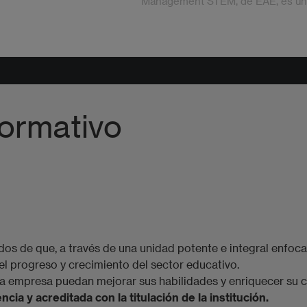
Management STEM, de EAE, es un
programa único en el
mercado. Combina los
conocimientos core de un MBA con
know-how de una escuela de
negocios reconocida, el desarrollo
competencias y habilidades de
liderazgo y un módulo de
especialización STEM, lo que
ormativo​
convierte al MIM en una incubador
para los líderes del futuro.
s de que, a través de una unidad potente e integral enfoc
el progreso y crecimiento del sector educativo.​
a empresa puedan mejorar sus habilidades y enriquecer su c
ia y acreditada con la titulación de la institución.
​