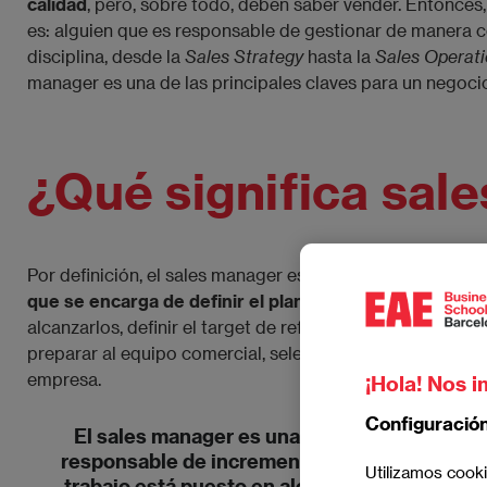
calidad
, pero, sobre todo, deben saber vender. Entonces
es: alguien que es responsable de gestionar de manera 
disciplina, desde la
 Sales Strategy
hasta la
Sales Operat
manager es una de las principales claves para un negoci
¿Qué significa sal
Por definición, el sales manager es el director de venta
que se encarga de definir el plan comercial, identifica
alcanzarlos, definir el target de referencia y el presupu
preparar al equipo comercial, seleccionando y capacitan
empresa.
¡Hola! Nos i
Configuració
El sales manager es una figura estratégica
m
responsable de incrementar y profundizar tod
Utilizamos cooki
trabajo está puesto en alcanzar los objetivo