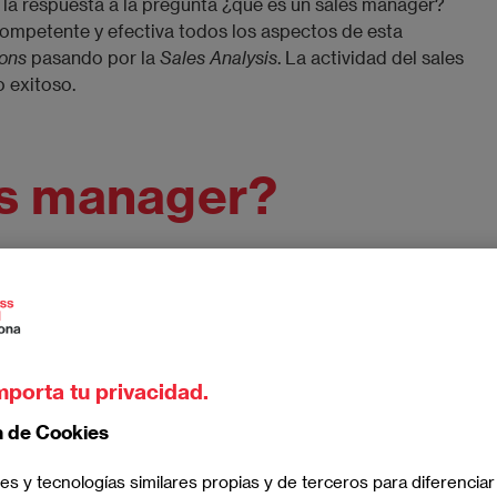
, la respuesta a la pregunta ¿qué es un sales manager?
competente y efectiva todos los aspectos de esta
ions
pasando por la
Sales Analysis
. La actividad del sales
o exitoso.
es manager?
s de la empresa. ¿Pero qué hace realmente?
Es la figura
r los objetivos de ventas
y las estrategias para
esto disponible. Además, el sales manager se ocupa de
do al personal que conformará la fuerza comercial de la
mporta tu privacidad.
n de Cookies
uy importante en una empresa, ya que es el
as sus estrategias comerciales. El foco de su
es y tecnologías similares propias y de terceros para diferenciar
s de facturación previamente acordados con la