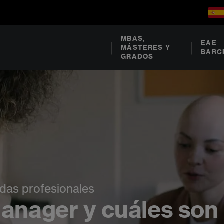
MBAS,
EAE
MÁSTERES Y
BARC
GRADOS
lidas profesionales
anager y cuáles son