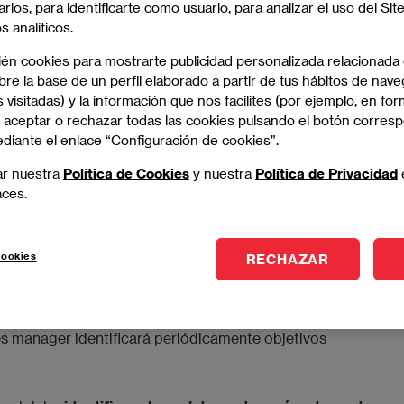
arios, para identificarte como usuario, para analizar el uso del Sit
bjetivos de mercado, la fidelización de clientes y
 analíticos.
 personal comercial.
ién cookies para mostrarte publicidad personalizada relacionada
ararse para desempeñar sus funciones no sólo desde la
re la base de un perfil elaborado a partir de tus hábitos de nave
ealizar estando fuera
, mediante viajes de negocios,
 visitadas) y la información que nos facilites (por ejemplo, en for
uniones de empresa.
 aceptar o rechazar todas las cookies pulsando el botón corres
ediante el enlace “Configuración de cookies”.
ar nuestra
Política de Cookies
y nuestra
Política de Privacidad
s manager?
aces.
cookies
RECHAZAR
es manager es
planificar las ventas
. Para lograr este
ra de clientes de la empresa y los productos que ofrece
idores e identificar las fortalezas y debilidades de la
es manager identificará periódicamente objetivos