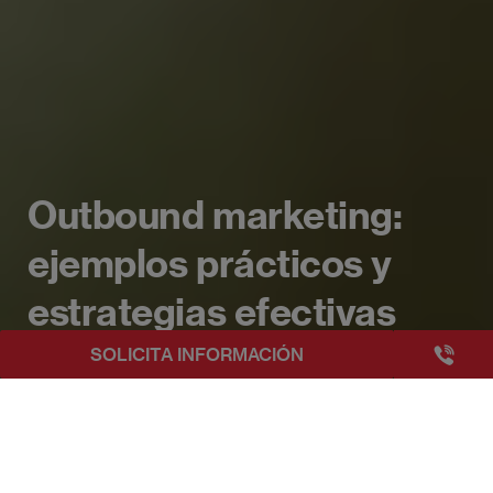
Outbound marketing:
ejemplos prácticos y
estrategias efectivas
+3493249
SOLICITA INFORMACIÓN
EAE Barcelona
Beyond Business Blog
Outbound marketing: ejemplos práctic