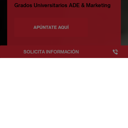
Grados Universitarios ADE & Marketing
APÚNTATE AQUÍ
+3493249
SOLICITA INFORMACIÓN
EAE Barcelona
Reto EAE & Mattel 2023
Reto EAE & Mattel
WORK TO PLAY | El futuro también se
construye jugando