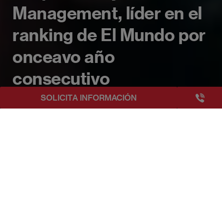
Management, líder en el
ranking de El Mundo por
onceavo año
consecutivo
+3493249
SOLICITA INFORMACIÓN
EAE Barcelona
El Máster en Comunicación Corporativa y Brand Manag
Publicado:
27/06/2023
|
Actualizado:
22/04/2025
Siete másters de EAE Business School