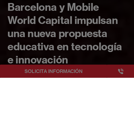
Barcelona y Mobile
World Capital impulsan
una nueva propuesta
educativa en tecnología
e innovación
+3493249
SOLICITA INFORMACIÓN
EAE Barcelona
EAE Business School Barcelona y Mobile World Capita
Publicado:
07/11/2025
|
Actualizado:
07/11/2025