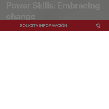
Power Skills: Embracing
change
+3493249
SOLICITA INFORMACIÓN
EAE Barcelona
Eventos EAE
Power Skills: Embracing change
Publicado:
29/01/2025
|
Actualizado:
11/07/2025
Power Skills: Aceptar el cambio / Accepting
Change