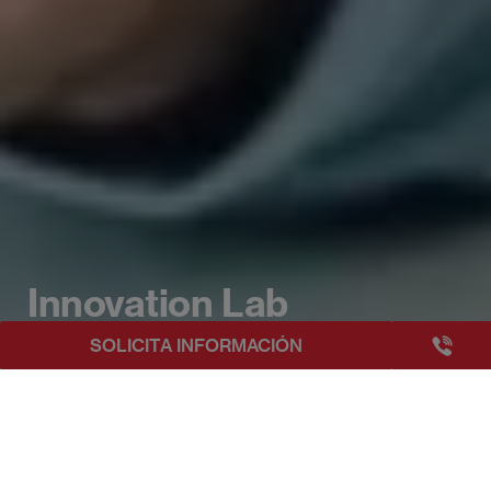
Innovation Lab
+3493249
SOLICITA INFORMACIÓN
EAE Barcelona
Eventos EAE
Innovation Lab