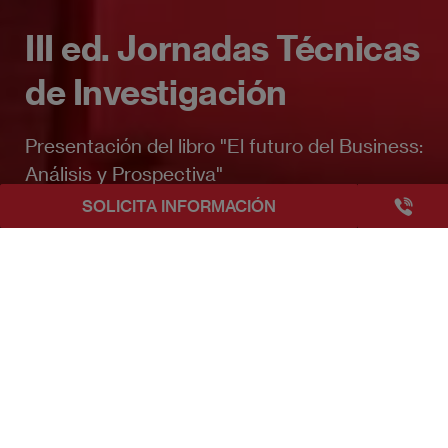
III ed. Jornadas Técnicas
de Investigación
Presentación del libro "El futuro del Business:
Análisis y Prospectiva"
+3493249
SOLICITA INFORMACIÓN
EAE Barcelona
Eventos EAE
III ed. Jornadas Técnicas de Investigac
Publicado:
18/03/2025
|
Actualizado:
02/04/2025