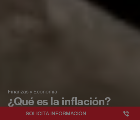
Finanzas y Economía
¿Qué es la inflación?
+3493249
SOLICITA INFORMACIÓN
EAE Barcelona
Beyond Business Blog
¿Qué es la inflación?