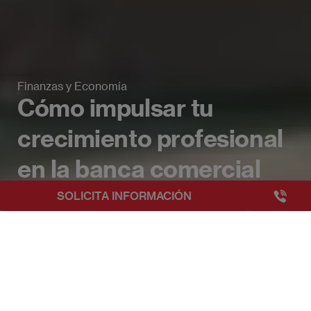
Finanzas y Economía
Cómo impulsar tu
crecimiento profesional
en la banca comercial
+3493249
SOLICITA INFORMACIÓN
EAE Barcelona
Beyond Business Blog
Cómo impulsar tu crecimiento profesi