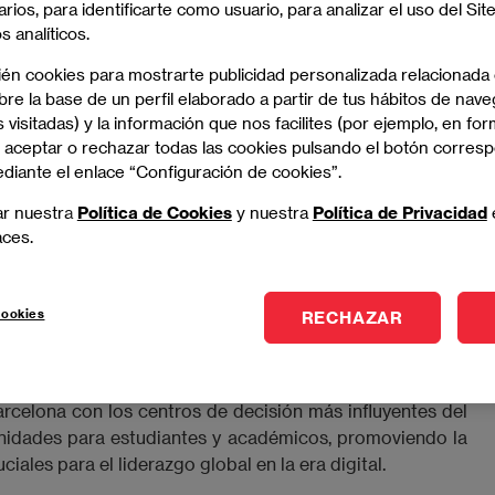
arios, para identificarte como usuario, para analizar el uso del Sit
 analíticos.
ién cookies para mostrarte publicidad personalizada relacionada
re la base de un perfil elaborado a partir de tus hábitos de nave
 visitadas) y la información que nos facilites (por ejemplo, en for
 aceptar o rechazar todas las cookies pulsando el botón corres
ediante el enlace “Configuración de cookies”.
resencia internacional mediante alianzas estratégicas
cios más prestigiosas del mundo.
La última fue con la
ar nuestra
Política de Cookies
y nuestra
Política de Privacidad
)
, un acuerdo que marca un hito en las relaciones sino-
aces.
cadémica entre China y Hong Kong. Firmada en
febrero
s
. Esta alianza permite el intercambio de estudiantes y
conjuntos, con el objetivo de integrar la enseñanza en
cookies
RECHAZAR
iento de ambos países.
namiento en el mercado asiático, un paso fundamental
arcelona con los centros de decisión más influyentes del
idades para estudiantes y académicos, promoviendo la
ciales para el liderazgo global en la era digital.