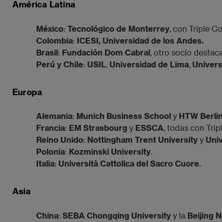
América Latina
México
:
Tecnológico de Monterrey
, con Triple 
Colombia
:
ICESI, Universidad de los Andes.
Brasil
:
Fundación Dom Cabral
, otro socio desta
Perú y Chile
:
USIL
,
Universidad de Lima
,
Univers
Europa
Alemania
:
Munich Business School
y
HTW Berli
Francia
:
EM Strasbourg
y
ESSCA
, todas con Trip
Reino Unido
:
Nottingham Trent University
y
Univ
Polonia
:
Kozminski University
.
Italia
:
Università Cattolica del Sacro Cuore
.
Asia
China
:
SEBA Chongqing University
y la
Beijing 