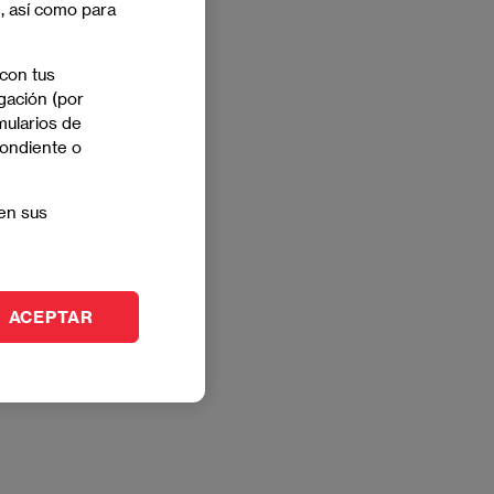
e, así como para
 con tus
gación (por
mularios de
pondiente o
en sus
ACEPTAR