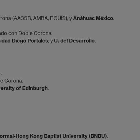
Corona (AACSB, AMBA, EQUIS), y
Anáhuac México
.
cado con Doble Corona.
idad Diego Portales
, y
U. del Desarrollo
.
n
.
le Corona.
ersity of Edinburgh
.
Normal-Hong Kong Baptist University (BNBU)
.