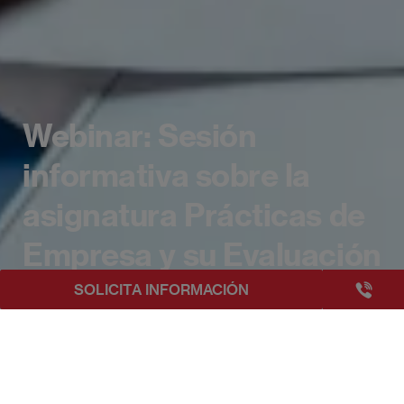
Webinar: Sesión
informativa sobre la
asignatura Prácticas de
Empresa y su Evaluación
+3493249
SOLICITA INFORMACIÓN
EAE Barcelona
Noticias
Webinar: Sesión informativa sobre la asigna