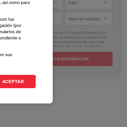
e, así como para
País *
Nivel de
Teléfono
 con tus
estudios
gación (por
mularios de
EAE Institución Superior de Formación Universitaria,
S.L., tratará sus datos personales para contactarle e
pondiente o
informarle del programa seleccionado de cara a las
dos próximas convocatorias del mismo, pudiendo
contactar con usted a través de medios electrónicos
en sus
(
WhatsApp
y/o correo electrónico) y por medios
telefónicos, siendo eliminados una vez facilitada dicha
información y/o transcurridas las citadas
convocatorias.
Ud. podrá ejercer los derechos de acceso, supresión,
ACEPTAR
rectificación, oposición, limitación y portabilidad,
mediante carta a EAE Institución Superior de
Formación Universitaria, S.L. - Apartado de Correos
221 de Barcelona, o remitiendo un email a
lopd@eae.e
s
. Asimismo, cuando lo considere oportuno podrá
presentar una reclamación ante la Agencia Española
de protección de datos.
Podrá ponerse en contacto con nuestro Delegado de
Protección de Datos mediante escrito dirigido a
dpo