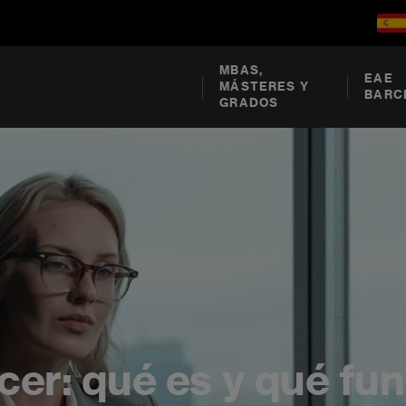
MBAS,
EAE
MÁSTERES Y
BARC
GRADOS
icer: qué es y qué fu