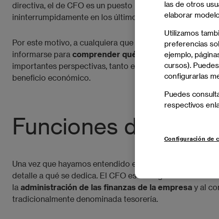
las de otros usu
directiva, el de CFO es un puesto muy cotizado; por otro
elaborar modelos
ininterrumpidamente en los últimos años.
Utilizamos tamb
Por este motivo, a cualquiera que desee seguir una carrer
preferencias sob
informarse para
comprender qué es un chief financial o
ejemplo, páginas
cursos). Puedes
importantes perspectivas, tanto en términos de crecimie
configurarlas m
beneficio económico.
Puedes consult
respectivos enl
Funciones de un C
Configuración de 
Una vez que hayamos entendido en términos generales qué
detalle a qué se dedica. El CFO es una figura de nivel di
la
administración de las finanzas de la empresa
y al co
tradicionalmente denominada tesorería.