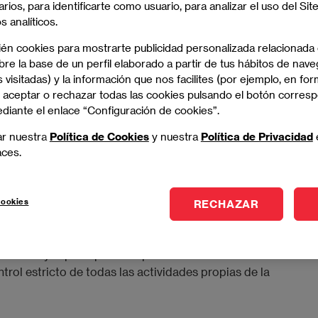
arios, para identificarte como usuario, para analizar el uso del Sit
 lado, la demanda de este tipo de profesional ha crecido
 analíticos.
ién cookies para mostrarte publicidad personalizada relacionada
a en el sector financiero y administrativo le conviene
re la base de un perfil elaborado a partir de tus hábitos de nave
fficer
. La carrera del CFO, de hecho, ofrece sin duda
 visitadas) y la información que nos facilites (por ejemplo, en for
 aceptar o rechazar todas las cookies pulsando el botón corres
nto personal como profesional y, naturalmente, de
ediante el enlace “Configuración de cookies”.
ar nuestra
Política de Cookies
y nuestra
Política de Privacidad
aces.
FO
cookies
RECHAZAR
 es un chief financial officer, podemos ver con más
rectivo cuyas principales responsabilidades se refieren a
ntrol estricto de todas las actividades propias de la