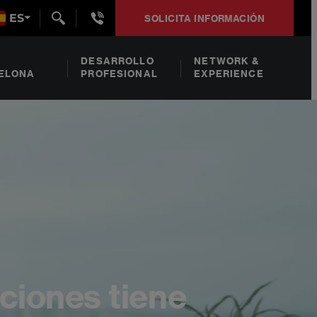
+34932492938
ES
SOLICITA INFORMACIÓN
DESARROLLO
NETWORK &
ELONA
PROFESIONAL
EXPERIENCE
nciones tiene